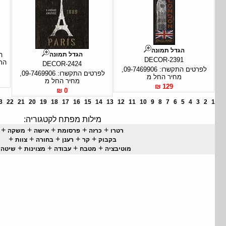
הגדל תמונה
הגדל תמונה
ה
DECOR-2391
DECOR-2424
לפרטים התקשרו: 09-7469906,
לפרטים התקשרו: 09-7469906,
מחיר החל מ
מחיר החל מ
129 ₪
0 ₪
3
22
21
20
19
18
17
16
15
14
13
12
11
10
9
8
7
6
5
4
3
2
1
מילות מפתח לקטגוריה:
+
+
+
+
+
רטרו
כרזה
פרסומת
אישה
משקה
+
+
+
+
+
בקבוק
קר
רענן
בחורה
צוות
+
+
+
+
+
מוטיבציה
מטבח
עבודה
מצוינות
שיטה