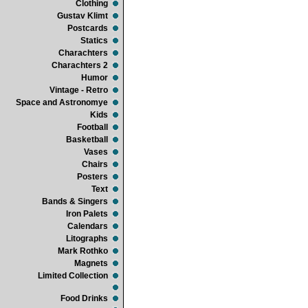
Clothing
Gustav Klimt
Postcards
Statics
Charachters
Charachters 2
Humor
Vintage - Retro
Space and Astronomye
Kids
Football
Basketball
Vases
Chairs
Posters
Text
Bands & Singers
Iron Palets
Calendars
Litographs
Mark Rothko
Magnets
Limited Collection
Food Drinks