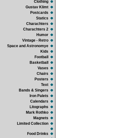
Clothing
Gustav Klimt
Postcards
Statics
Charachters
Charachters 2
Humor
Vintage - Retro
Space and Astronomye
Kids
Football
Basketball
Vases
Chairs
Posters
Text
Bands & Singers
Iron Palets
Calendars
Litographs
Mark Rothko
Magnets
Limited Collection
Food Drinks