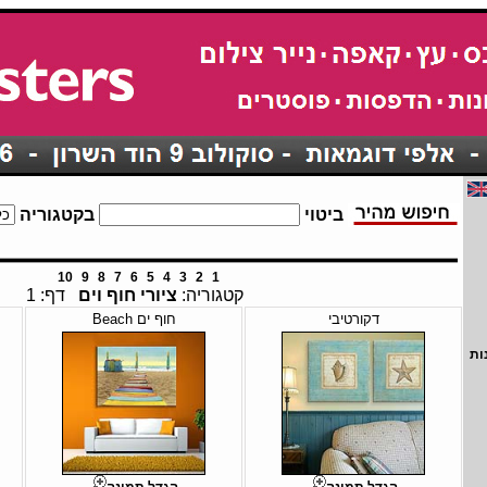
ביטוי
בקטגוריה
10
9
8
7
6
5
4
3
2
1
קטגוריה:
ציורי חוף וים
דף: 1
דקורטיבי
חוף ים Beach
ות
הגדל תמונה
הגדל תמונה