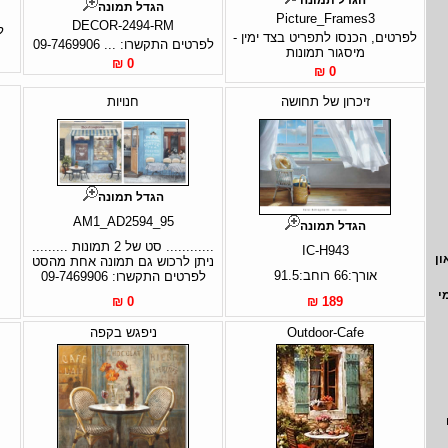
הגדל תמונה
Picture_Frames3
DECOR-2494-RM
ל
לפרטים, הכנסו לתפריט בצד ימין -
לפרטים התקשרו: ... 09-7469906
מיסגור תמונות
0 ₪
0 ₪
זיכרון של תחושה
חנויות
הגדל תמונה
AM1_AD2594_95
הגדל תמונה
............ סט של 2 תמונות .........
IC-H943
ון
ניתן לרכוש גם תמונה אחת מהסט
אורך:66 רוחב:91.5
לפרטים התקשרו: 09-7469906
י
0 ₪
189 ₪
Outdoor-Cafe
ניפגש בקפה