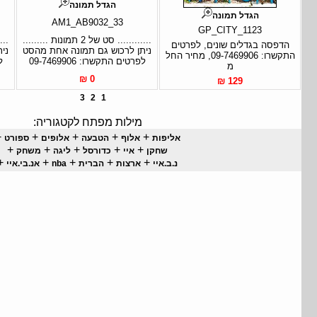
הגדל תמונה
הגדל תמונה
AM1_AB9032_33
GP_CITY_1123
............ סט של 2 תמונות .........
הדפסה בגדלים שונים, לפרטים
ניתן לרכוש גם תמונה אחת מהסט
ני
התקשרו: 09-7469906, מחיר החל
לפרטים התקשרו: 09-7469906
ל
מ
0 ₪
129 ₪
3
2
1
מילות מפתח לקטגוריה:
+
+
+
+
+
אליפות
אלוף
הטבעה
אלופים
ספורט
+
+
+
+
+
שחקן
איי
כדורסל
ליגה
משחק
+
+
+
+
+
נ.ב.איי
ארצות
הברית
nba
אנ.בי.איי