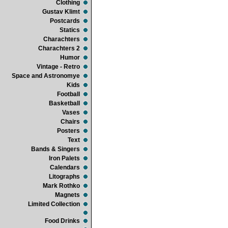
Clothing
Gustav Klimt
Postcards
Statics
Charachters
Charachters 2
Humor
Vintage - Retro
Space and Astronomye
Kids
Football
Basketball
Vases
Chairs
Posters
Text
Bands & Singers
Iron Palets
Calendars
Litographs
Mark Rothko
Magnets
Limited Collection
Food Drinks