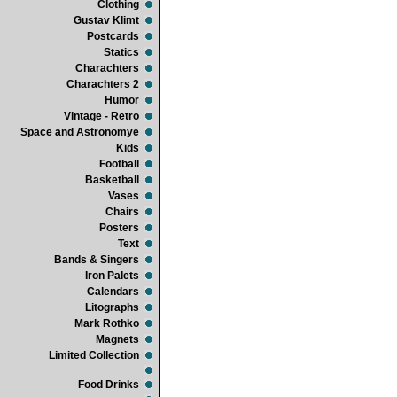
Clothing
Gustav Klimt
Postcards
Statics
Charachters
Charachters 2
Humor
Vintage - Retro
Space and Astronomye
Kids
Football
Basketball
Vases
Chairs
Posters
Text
Bands & Singers
Iron Palets
Calendars
Litographs
Mark Rothko
Magnets
Limited Collection
Food Drinks