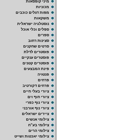
מיני קופסאות
מכוניות
מפות דגלים כוכבים
משקאות
נוסטלגיה ישראלית
ספלים וכלי אוכל
ספרים
סצינות רחוב
סרטים שחקנים
פוסטרים לדלת
פוסטרים ענקיים
פוסטרים קטנים
פינת המבצעים
פנטזיה
פרחים
פרחים דקורטיב
ציורי בעלי חיים
ציורי חוף וים
ציורי נוף כפרי
ציורי נוף אורבני
ציירים ישראלים
צילומי אנשים
צילומי בע"ח
צילומי הרים
צילומי יאכטות ושייט