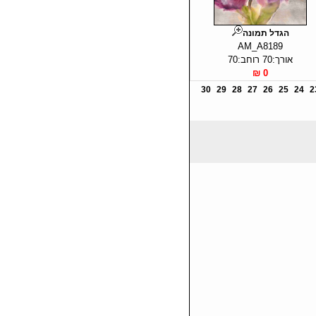
הגדל תמונה
AM_A8189
אורך:70 רוחב:70
0 ₪
30
29
28
27
26
25
24
2