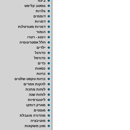
ביגוד
גוסטב קלימט
גלויות
דוממים
דמויות
דמויות מעורטלות
הומור
וינטג - רטרו
חלל אסטרונומיה
ילדים
כדורגל
כדורסל
כדים
כסאות
כרזות
כרזות טקסט שלטים
להקות וזמרים
לוחות מתכת
לוחות שנה
ליטוגרפיות
מארק רותקו
מגנטים
מהדורה מוגבלת
מוטיבציה
מזון משקאות