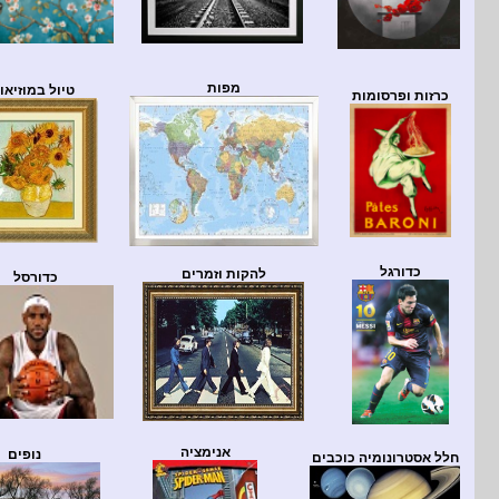
מפות
טיול במוזיאון
כרזות ופרסומות
כדורגל
להקות וזמרים
כדורסל
אנימציה
נופים
חלל אסטרונומיה כוכבים