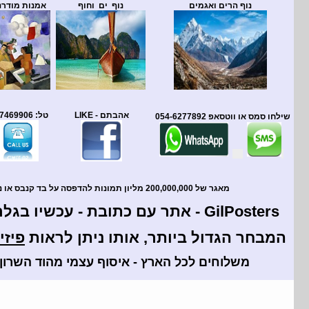
נוף הרים ואגמים
נוף ים וחוף
אמנות מודרנ
טל: 09-7469906
אהבתם - LIKE
שילחו סמס או ווטסאפ 054-6277892
מאגר של 200,000,000 מליון תמונות להדפסה על בד קנבס או נייר !
GilPosters - אתר עם כתובת - עכשיו בגלריה בהוד השרון,
המבחר הגדול ביותר, אותו ניתן לראות
פיזי
משלוחים לכל הארץ - איסוף עצמי מהוד השרון 