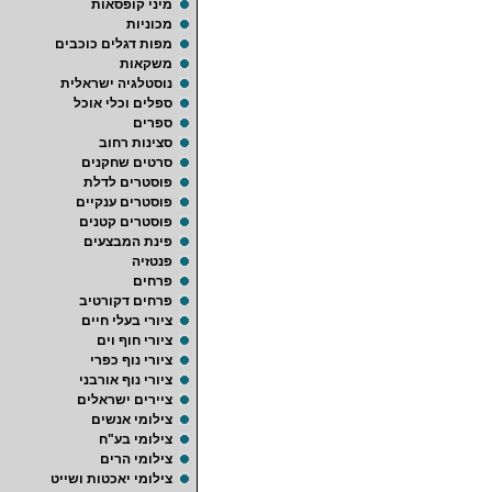
מיני קופסאות
מכוניות
מפות דגלים כוכבים
משקאות
נוסטלגיה ישראלית
ספלים וכלי אוכל
ספרים
סצינות רחוב
סרטים שחקנים
פוסטרים לדלת
פוסטרים ענקיים
פוסטרים קטנים
פינת המבצעים
פנטזיה
פרחים
פרחים דקורטיב
ציורי בעלי חיים
ציורי חוף וים
ציורי נוף כפרי
ציורי נוף אורבני
ציירים ישראלים
צילומי אנשים
צילומי בע"ח
צילומי הרים
צילומי יאכטות ושייט