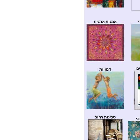
י
אמנות אתנית
ם
דמויות
סצינות רחוב
בי