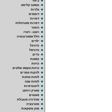
ביגוד
גוסטב קלימט
גלויות
דוממים
דמויות
דמויות מעורטלות
הומור
וינטג - רטרו
חלל אסטרונומיה
ילדים
כדורגל
כדורסל
כדים
כסאות
כרזות
כרזות טקסט שלטים
להקות וזמרים
לוחות מתכת
לוחות שנה
ליטוגרפיות
מארק רותקו
מגנטים
מהדורה מוגבלת
מוטיבציה
מזון משקאות