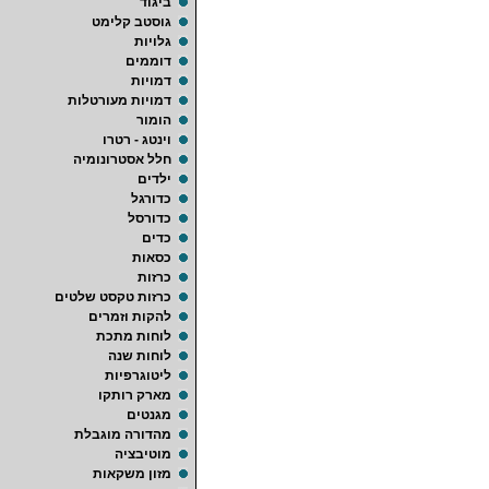
ביגוד
גוסטב קלימט
גלויות
דוממים
דמויות
דמויות מעורטלות
הומור
וינטג - רטרו
חלל אסטרונומיה
ילדים
כדורגל
כדורסל
כדים
כסאות
כרזות
כרזות טקסט שלטים
להקות וזמרים
לוחות מתכת
לוחות שנה
ליטוגרפיות
מארק רותקו
מגנטים
מהדורה מוגבלת
מוטיבציה
מזון משקאות