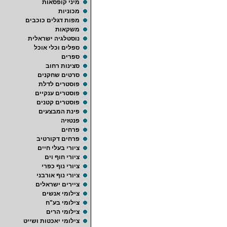
מיני קופסאות
מכוניות
מפות דגלים כוכבים
משקאות
נוסטלגיה ישראלית
ספלים וכלי אוכל
ספרים
סצינות רחוב
סרטים שחקנים
פוסטרים לדלת
פוסטרים ענקיים
פוסטרים קטנים
פינת המבצעים
פנטזיה
פרחים
פרחים דקורטיב
ציורי בעלי חיים
ציורי חוף וים
ציורי נוף כפרי
ציורי נוף אורבני
ציירים ישראלים
צילומי אנשים
צילומי בע"ח
צילומי הרים
צילומי יאכטות ושייט