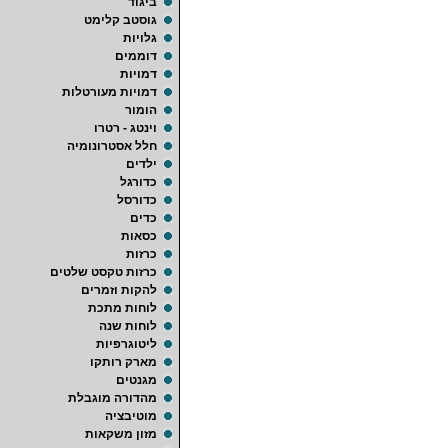
ביגוד
גוסטב קלימט
גלויות
דוממים
דמויות
דמויות מעורטלות
הומור
וינטג - רטרו
חלל אסטרונומיה
ילדים
כדורגל
כדורסל
כדים
כסאות
כרזות
כרזות טקסט שלטים
להקות וזמרים
לוחות מתכת
לוחות שנה
ליטוגרפיות
מארק רותקו
מגנטים
מהדורה מוגבלת
מוטיבציה
מזון משקאות