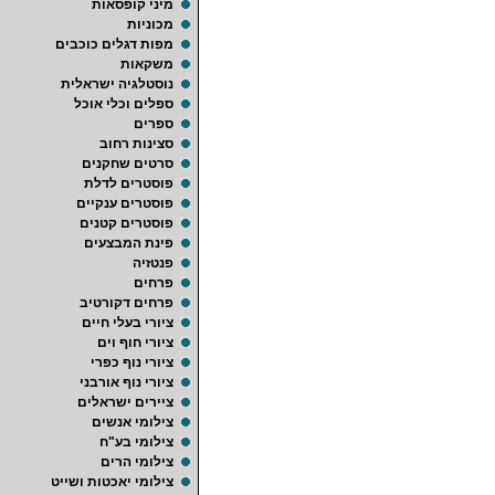
מיני קופסאות
מכוניות
מפות דגלים כוכבים
משקאות
נוסטלגיה ישראלית
ספלים וכלי אוכל
ספרים
סצינות רחוב
סרטים שחקנים
פוסטרים לדלת
פוסטרים ענקיים
פוסטרים קטנים
פינת המבצעים
פנטזיה
פרחים
פרחים דקורטיב
ציורי בעלי חיים
ציורי חוף וים
ציורי נוף כפרי
ציורי נוף אורבני
ציירים ישראלים
צילומי אנשים
צילומי בע"ח
צילומי הרים
צילומי יאכטות ושייט