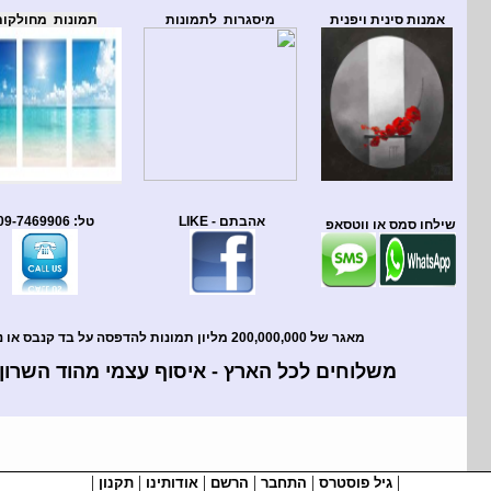
אמנות סינית ויפנית
מיסגרות לתמונות
תמונות מחולקות
טל: 09-7469906
אהבתם - LIKE
שילחו סמס או ווטסאפ
מאגר של 200,000,000 מליון תמונות להדפסה על בד קנבס או נייר !
משלוחים לכל הארץ - איסוף עצמי מהוד השרון 
|
|
|
|
|
|
גיל פוסטרס
התחבר
הרשם
אודותינו
תקנון