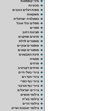
מיני קופסאות
מכוניות
מפות דגלים כוכבים
משקאות
נוסטלגיה ישראלית
ספלים וכלי אוכל
ספרים
סצינות רחוב
סרטים שחקנים
פוסטרים לדלת
פוסטרים ענקיים
פוסטרים קטנים
פינת המבצעים
פנטזיה
פרחים
פרחים דקורטיב
ציורי בעלי חיים
ציורי חוף וים
ציורי נוף כפרי
ציורי נוף אורבני
ציירים ישראלים
צילומי אנשים
צילומי בע"ח
צילומי הרים
צילומי יאכטות ושייט