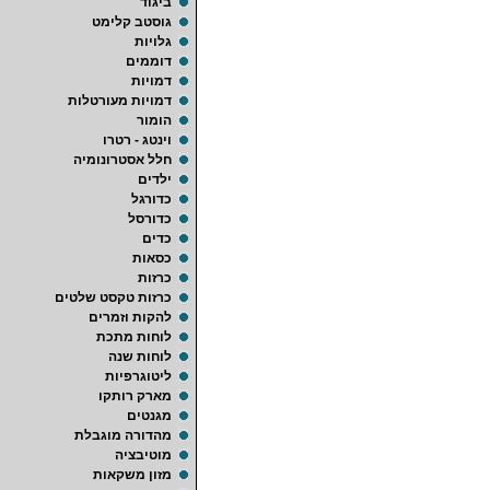
ביגוד
גוסטב קלימט
גלויות
דוממים
דמויות
דמויות מעורטלות
הומור
וינטג - רטרו
חלל אסטרונומיה
ילדים
כדורגל
כדורסל
כדים
כסאות
כרזות
כרזות טקסט שלטים
להקות וזמרים
לוחות מתכת
לוחות שנה
ליטוגרפיות
מארק רותקו
מגנטים
מהדורה מוגבלת
מוטיבציה
מזון משקאות