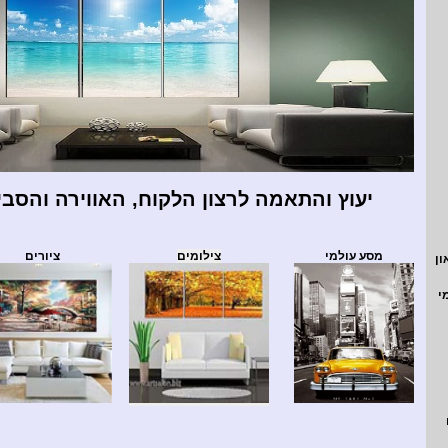
יעוץ והתאמה לרצון הלקוח,
האווירה וה
סבי
מסע עולמי
צילומים
ציורים
ון
י