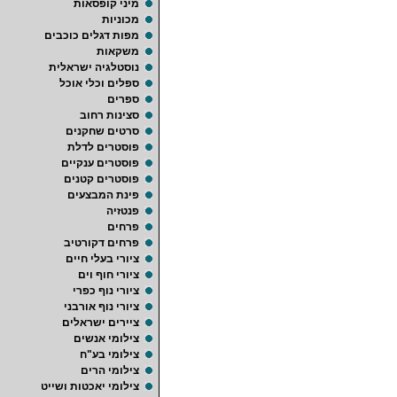
מיני קופסאות
מכוניות
מפות דגלים כוכבים
משקאות
נוסטלגיה ישראלית
ספלים וכלי אוכל
ספרים
סצינות רחוב
סרטים שחקנים
פוסטרים לדלת
פוסטרים ענקיים
פוסטרים קטנים
פינת המבצעים
פנטזיה
פרחים
פרחים דקורטיב
ציורי בעלי חיים
ציורי חוף וים
ציורי נוף כפרי
ציורי נוף אורבני
ציירים ישראלים
צילומי אנשים
צילומי בע"ח
צילומי הרים
צילומי יאכטות ושייט