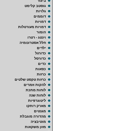
ביגוד
גוסטב קלימט
גלויות
דוממים
דמויות
דמויות מעורטלות
הומור
וינטג - רטרו
חלל אסטרונומיה
ילדים
כדורגל
כדורסל
כדים
כסאות
כרזות
כרזות טקסט שלטים
להקות וזמרים
לוחות מתכת
לוחות שנה
ליטוגרפיות
מארק רותקו
מגנטים
מהדורה מוגבלת
מוטיבציה
מזון משקאות