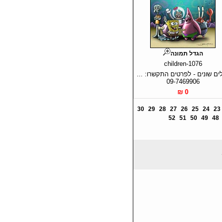
הגדל תמונה
children-1076
ים שונים - לפרטים התקשרו: ...
09-7469906
0 ₪
30
29
28
27
26
25
24
23
52
51
50
49
48