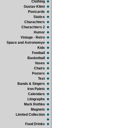
Clothing
Gustav Klimt
Postcards
Statics
Charachters
Charachters 2
Humor
Vintage - Retro
Space and Astronomye
Kids
Football
Basketball
Vases
Chairs
Posters
Text
Bands & Singers
Iron Palets
Calendars
Litographs
Mark Rothko
Magnets
Limited Collection
Food Drinks